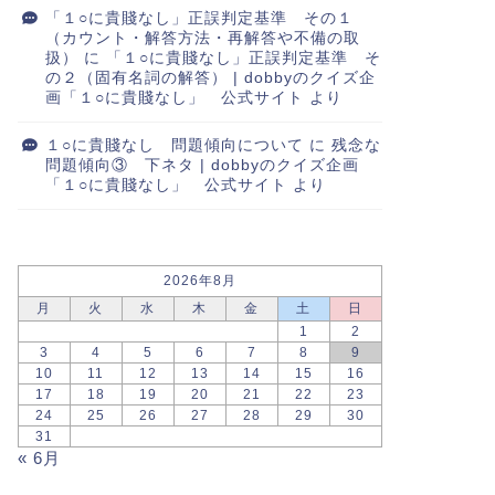
「１○に貴賤なし」正誤判定基準 その１
（カウント・解答方法・再解答や不備の取
扱）
に
「１○に貴賤なし」正誤判定基準 そ
の２（固有名詞の解答） | dobbyのクイズ企
画「１○に貴賤なし」 公式サイト
より
１○に貴賤なし 問題傾向について
に
残念な
問題傾向③ 下ネタ | dobbyのクイズ企画
「１○に貴賤なし」 公式サイト
より
2026年8月
月
火
水
木
金
土
日
1
2
3
4
5
6
7
8
9
10
11
12
13
14
15
16
17
18
19
20
21
22
23
24
25
26
27
28
29
30
31
« 6月