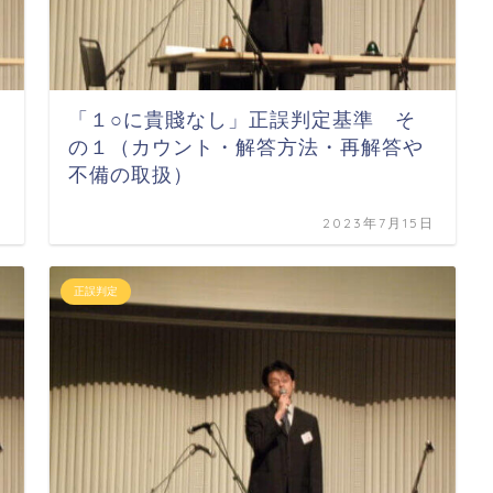
「１○に貴賤なし」正誤判定基準 そ
の１（カウント・解答方法・再解答や
不備の取扱）
日
2023年7月15日
正誤判定