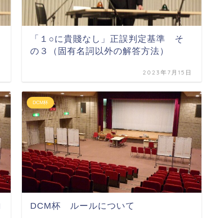
「１○に貴賤なし」正誤判定基準 そ
の３（固有名詞以外の解答方法）
日
2023年7月15日
DCM杯
向
DCM杯 ルールについて