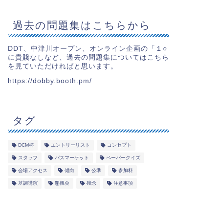
過去の問題集はこちらから
DDT、中津川オープン、オンライン企画の「１○
に貴賤なしなど、過去の問題集についてはこちら
を見ていただければと思います。
https://dobby.booth.pm/
タグ
DCM杯
エントリーリスト
コンセプト
スタッフ
パスマーケット
ペーパークイズ
会場アクセス
傾向
公準
参加料
基調講演
懇親会
残念
注意事項