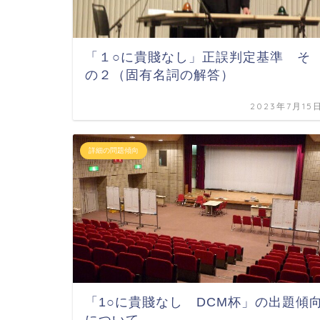
「１○に貴賤なし」正誤判定基準 そ
の２（固有名詞の解答）
2023年7月15
詳細の問題傾向
「1○に貴賤なし DCM杯」の出題傾
について