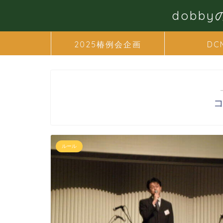
dobb
2025椿例会企画
DC
ルール