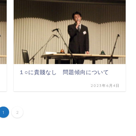
１○に貴賤なし 問題傾向について
日
2023年6月4日
1
2