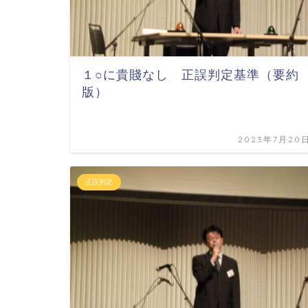
１○に貴賤なし 正誤判定基準（要約
版）
2023年7月20
正誤判定