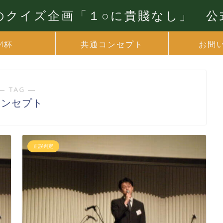
yのクイズ企画「１○に貴賤なし」 
M杯
共通コンセプト
お問
― TAG ―
コンセプト
正誤判定