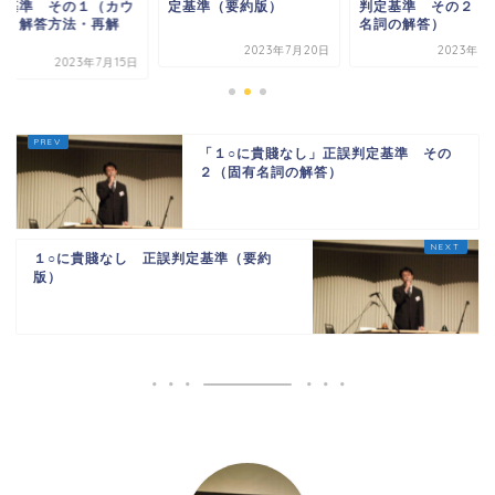
基準（要約版）
判定基準 その２（固有
判定基準 その１（
名詞の解答）
ント・解答方法・再
答...
2023年7月20日
2023年7月15日
2023年7
「１○に貴賤なし」正誤判定基準 その
２（固有名詞の解答）
１○に貴賤なし 正誤判定基準（要約
版）