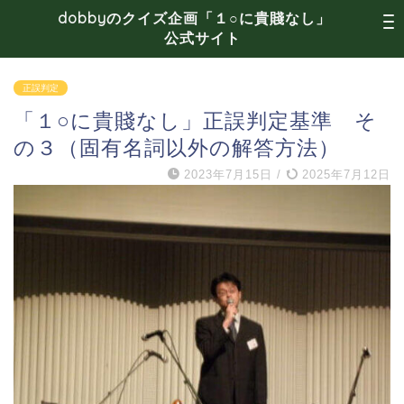
dobbyのクイズ企画「１○に貴賤なし」
公式サイト
正誤判定
「１○に貴賤なし」正誤判定基準 そ
の３（固有名詞以外の解答方法）
2023年7月15日
/
2025年7月12日