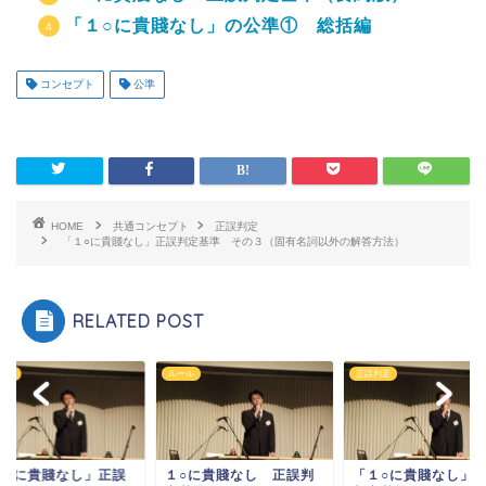
「１○に貴賤なし」の公準① 総括編
コンセプト
公準
HOME
共通コンセプト
正誤判定
「１○に貴賤なし」正誤判定基準 その３（固有名詞以外の解答方法）
RELATED POST
ル
正誤判定
正誤判定
○に貴賤なし 正誤判
「１○に貴賤なし」正誤
「１○に貴賤なし」