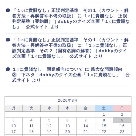
「１○に貴賤なし」正誤判定基準 その１（カウント・解
答方法・再解答や不備の取扱）
に
１○に貴賤なし 正誤
判定基準（要約版） | dobbyのクイズ企画「１○に貴賤な
し」 公式サイト
より
「１○に貴賤なし」正誤判定基準 その１（カウント・解
答方法・再解答や不備の取扱）
に
「１○に貴賤なし」正
誤判定基準 その２（固有名詞の解答） | dobbyのクイ
ズ企画「１○に貴賤なし」 公式サイト
より
１○に貴賤なし 問題傾向について
に
残念な問題傾向
③ 下ネタ | dobbyのクイズ企画「１○に貴賤なし」 公
式サイト
より
2026年8月
月
火
水
木
金
土
日
1
2
3
4
5
6
7
8
9
10
11
12
13
14
15
16
17
18
19
20
21
22
23