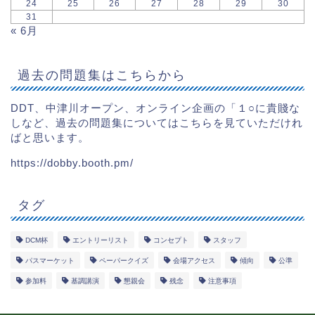
24
25
26
27
28
29
30
31
« 6月
過去の問題集はこちらから
DDT、中津川オープン、オンライン企画の「１○に貴賤な
しなど、過去の問題集についてはこちらを見ていただけれ
ばと思います。
https://dobby.booth.pm/
タグ
DCM杯
エントリーリスト
コンセプト
スタッフ
パスマーケット
ペーパークイズ
会場アクセス
傾向
公準
参加料
基調講演
懇親会
残念
注意事項