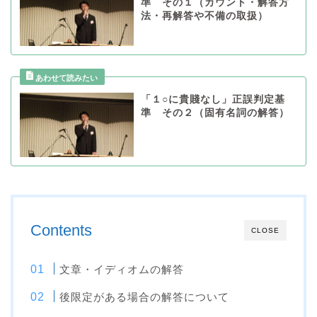
準 その１（カウント・解答方
法・再解答や不備の取扱）
「１○に貴賤なし」正誤判定基
準 その２（固有名詞の解答）
Contents
CLOSE
文章・イディオムの解答
後限定がある場合の解答について