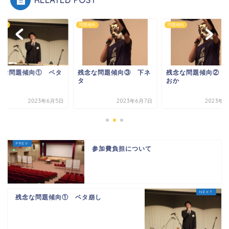
傾向
問題傾向
問題傾向
念な問題傾向① ベタ
残念な問題傾向③ 下ネ
残念な問題傾向② 
し
タ
おか
2023年6月5日
2023年6月7日
2023年6
参加費負担について
残念な問題傾向① ベタ崩し