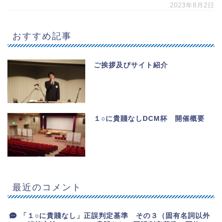
2023年8月2日
おすすめ記事
ご挨拶及びサイト紹介
１○に貴賤なしDCM杯 開催概要
最近のコメント
「１○に貴賤なし」正誤判定基準 その３（固有名詞以外