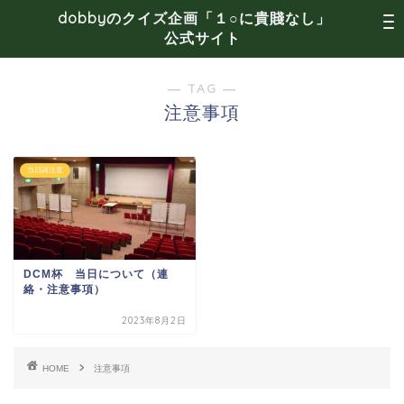
dobbyのクイズ企画「１○に貴賤なし」
公式サイト
― TAG ―
注意事項
当日諸注意
DCM杯 当日について（連
絡・注意事項）
2023年8月2日
HOME
注意事項