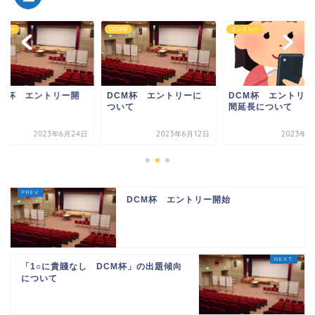
トリー
DCM杯
エントリー
CM杯 エントリー開
DCM杯 エントリーに
DCM杯 エントリー
ついて
間延長について
2023年6月24日
2023年6月12日
2023年8
DCM杯 エントリー開始
「1○に貴賤なし DCM杯」の出題傾向
について