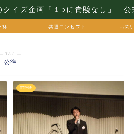
yのクイズ企画「１○に貴賤なし」 
M杯
共通コンセプト
お問
― TAG ―
公準
正誤判定