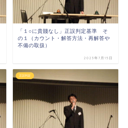
「１○に貴賤なし」正誤判定基準 そ
の１（カウント・解答方法・再解答や
不備の取扱）
日
2023年7月15日
正誤判定