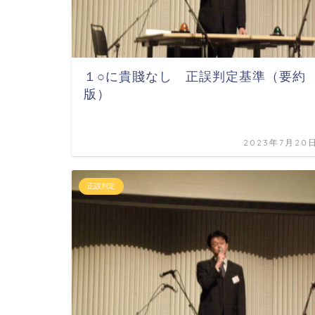
１○に貴賤なし 正誤判定基準（要約
版）
2023年7月20
正誤判定