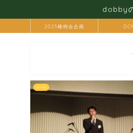
dobb
2025椿例会企画
DC
ルール