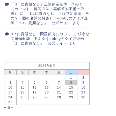
「１○に貴賤なし」正誤判定基準 その１
（カウント・解答方法・再解答や不備の取
扱）
に
「１○に貴賤なし」正誤判定基準 そ
の２（固有名詞の解答） | dobbyのクイズ企
画「１○に貴賤なし」 公式サイト
より
１○に貴賤なし 問題傾向について
に
残念な
問題傾向③ 下ネタ | dobbyのクイズ企画
「１○に貴賤なし」 公式サイト
より
2026年8月
月
火
水
木
金
土
日
1
2
3
4
5
6
7
8
9
10
11
12
13
14
15
16
17
18
19
20
21
22
23
24
25
26
27
28
29
30
31
« 6月