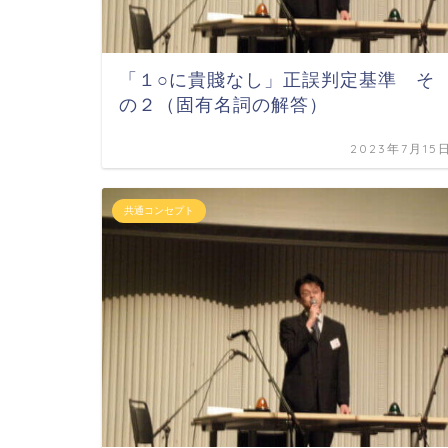
「１○に貴賤なし」正誤判定基準 そ
の２（固有名詞の解答）
2023年7月15
共通コンセプト