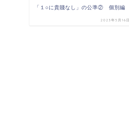
「１○に貴賤なし」の公準② 個別編
2023年5月16