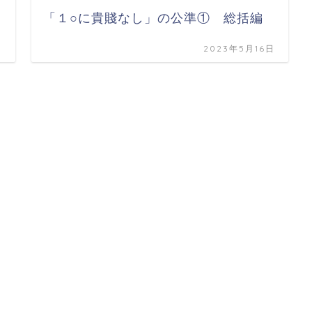
「１○に貴賤なし」の公準① 総括編
日
2023年5月16日