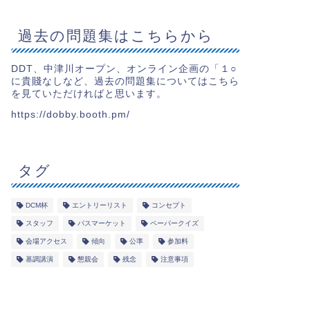
過去の問題集はこちらから
DDT、中津川オープン、オンライン企画の「１○
に貴賤なしなど、過去の問題集についてはこちら
を見ていただければと思います。
https://dobby.booth.pm/
タグ
DCM杯
エントリーリスト
コンセプト
スタッフ
パスマーケット
ペーパークイズ
会場アクセス
傾向
公準
参加料
基調講演
懇親会
残念
注意事項